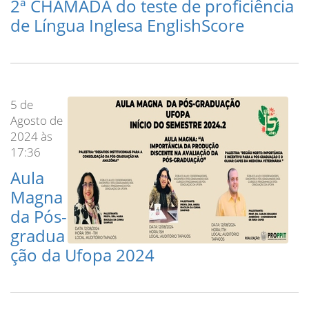
2ª CHAMADA do teste de proficiência
de Língua Inglesa EnglishScore
5 de
Agosto de
2024 às
17:36
Aula
Magna
da Pós-
gradua
ção da Ufopa 2024