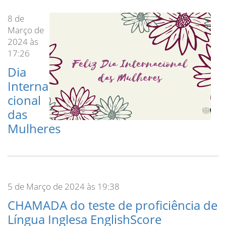
8 de
Março de
2024 às
17:26
Dia
Interna
cional
das
Mulheres
5 de Março de 2024 às 19:38
CHAMADA do teste de proficiência de
Língua Inglesa EnglishScore