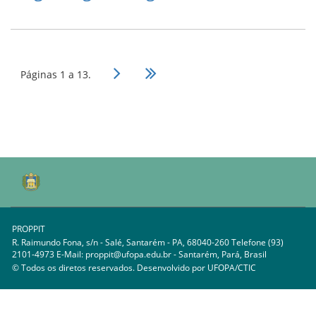
Páginas 1 a 13.
PROPPIT
R. Raimundo Fona, s/n - Salé, Santarém - PA, 68040-260 Telefone (93)
2101-4973 E-Mail: proppit@ufopa.edu.br - Santarém, Pará, Brasil
© Todos os diretos reservados. Desenvolvido por
UFOPA/CTIC