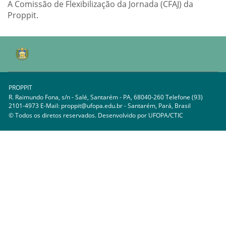
A Comissão de Flexibilização da Jornada (CFAJ) da
Proppit.
PROPPIT
R. Raimundo Fona, s/n - Salé, Santarém - PA, 68040-260 Telefone (93)
2101-4973 E-Mail: proppit@ufopa.edu.br - Santarém, Pará, Brasil
© Todos os diretos reservados. Desenvolvido por
UFOPA/CTIC