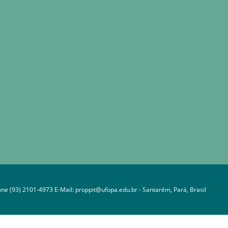
one (93) 2101-4973 E-Mail: proppit@ufopa.edu.br - Santarém, Pará, Brasil
C