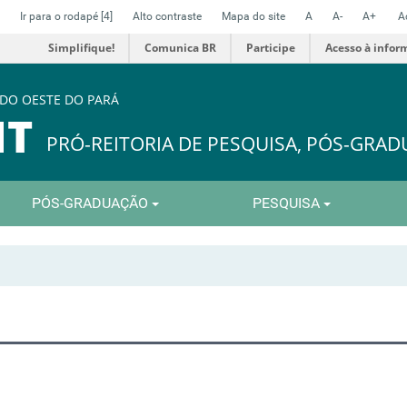
Ir para o rodapé
[4]
Alto contraste
Mapa do site
A
A-
A+
A
Simplifique!
Comunica BR
Participe
Acesso à infor
 DO OESTE DO PARÁ
IT
PRÓ-REITORIA DE PESQUISA, PÓS-GRA
PÓS-GRADUAÇÃO
PESQUISA