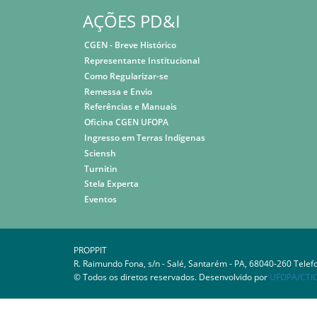
AÇÕES PD&I
CGEN - Breve Histórico
Representante Institucional
Como Regularizar-se
Remessa e Envio
Referências e Manuais
Oficina CGEN UFOPA
Ingresso em Terras Indígenas
Sciensh
Turnitin
Stela Experta
Eventos
PROPPIT
R. Raimundo Fona, s/n - Salé, Santarém - PA, 68040-260 Telef
© Todos os diretos reservados. Desenvolvido por
UFOPA/CTI