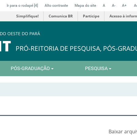
Ir para o rodapé
[4]
Alto contraste
Mapa do site
A
A-
A+
A
Simplifique!
Comunica BR
Participe
Acesso à infor
 DO OESTE DO PARÁ
IT
PRÓ-REITORIA DE PESQUISA, PÓS-GRA
PÓS-GRADUAÇÃO
PESQUISA
Baixar arqu