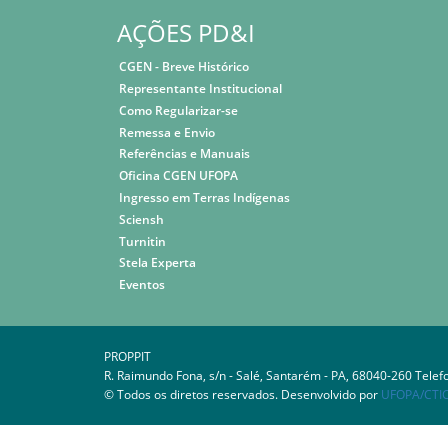
AÇÕES PD&I
CGEN - Breve Histórico
Representante Institucional
Como Regularizar-se
Remessa e Envio
Referências e Manuais
Oficina CGEN UFOPA
Ingresso em Terras Indígenas
Sciensh
Turnitin
Stela Experta
Eventos
PROPPIT
R. Raimundo Fona, s/n - Salé, Santarém - PA, 68040-260 Telef
© Todos os diretos reservados. Desenvolvido por
UFOPA/CTI