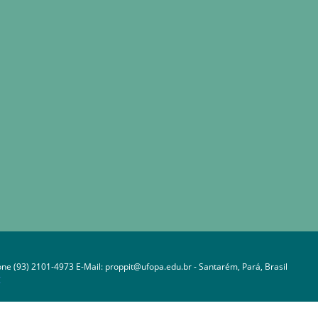
one (93) 2101-4973 E-Mail: proppit@ufopa.edu.br - Santarém, Pará, Brasil
C