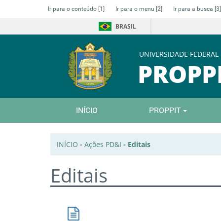
Ir para o conteúdo
[1]
Ir para o menu
[2]
Ir para a busca
[3]
BRASIL
UNIVERSIDADE FEDERAL
PROPP
INÍCIO
PROPPIT
INÍCIO
-
Ações PD&I
-
Editais
Editais