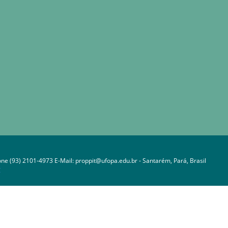
one (93) 2101-4973 E-Mail: proppit@ufopa.edu.br - Santarém, Pará, Brasil
C