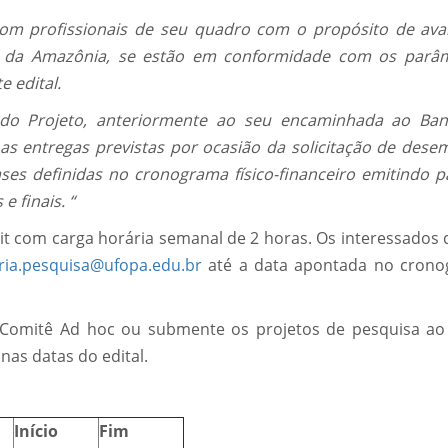
 com profissionais de seu quadro com o propósito de aval
 da Amazônia, se estão em conformidade com os parâ
 edital.
 do Projeto, anteriormente ao seu encaminhada ao Ba
s entregas previstas por ocasião da solicitação de dese
es definidas no cronograma físico-financeiro emitindo p
 finais. “
pit com carga horária semanal de 2 horas. Os interessados
oria.pesquisa@ufopa.edu.br
até a data apontada no cron
 Comitê Ad hoc ou submente os projetos de pesquisa ao 
as datas do edital.
Início
Fim