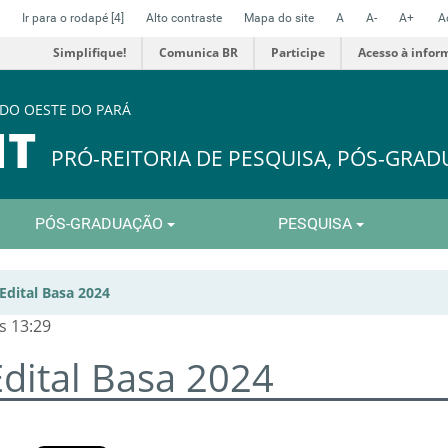
Ir para o rodapé
[4]
Alto contraste
Mapa do site
A
A-
A+
A
Simplifique!
Comunica BR
Participe
Acesso à infor
 DO OESTE DO PARÁ
IT
PRÓ-REITORIA DE PESQUISA, PÓS-GRA
PÓS-GRADUAÇÃO
PESQUISA
Edital Basa 2024
s 13:29
Edital Basa 2024