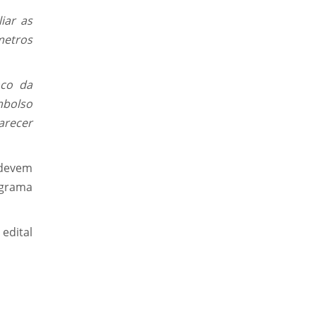
iar as
metros
nco da
mbolso
arecer
 devem
ograma
edital