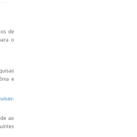
tos de
para o
quisas
ônia e
uisas-
 de ao
uintes