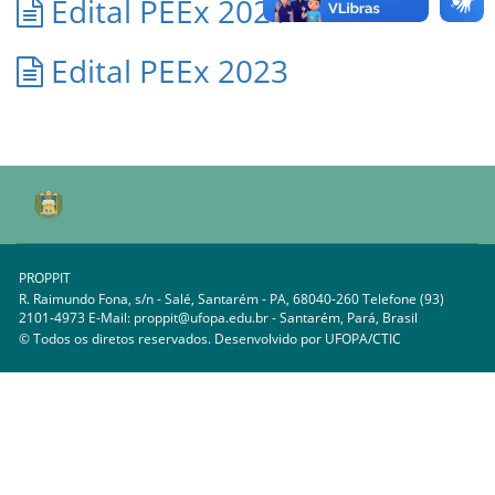
Edital PEEx 2021
Edital PEEx 2023
PROPPIT
R. Raimundo Fona, s/n - Salé, Santarém - PA, 68040-260 Telefone (93)
2101-4973 E-Mail: proppit@ufopa.edu.br - Santarém, Pará, Brasil
© Todos os diretos reservados. Desenvolvido por
UFOPA/CTIC