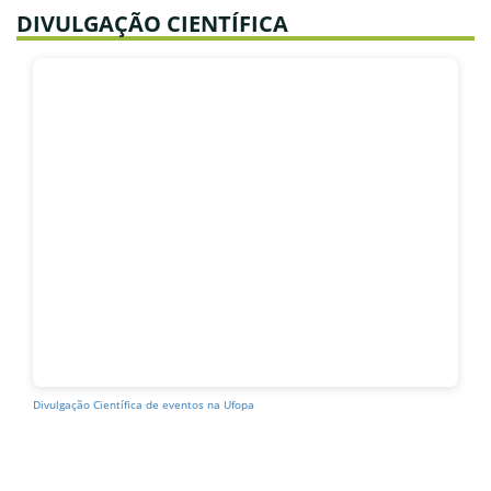
Calendário de abertura do SCBA em 2025 —
DIVULGAÇÃO CIENTÍFICA
DS, Proex, Prosuc, Prosup, PNPD e PIPD
5 de Setembro de 2024 às 17:03
Impugnação em 04/09/2024 da 2ª CHAMADA
DE SELEÇÃO À REALIZAÇÃO DE EXAME DE
PROFICIÊNCIA EM LÍNGUA INGLESA
2 de Setembro de 2024 às 17:24
2ª CHAMADA do teste de proficiência de
Língua Inglesa EnglishScore
5 de Agosto de 2024 às 17:36
Aula Magna da Pós-graduação da Ufopa 2024
8 de Março de 2024 às 17:26
Dia Internacional das Mulheres
Divulgação Científica de eventos na Ufopa